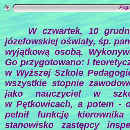
Pogr
W czwartek, 10 grudnia 
józefowskiej oświaty, śp. pa
wyjątkową osobą. Wykonywa
Go przygotowano: i teoretycz
w Wyższej Szkole Pedagogic
wszystkie stopnie zawodowe
jako nauczyciel w szko
w Pętkowicach, a potem - o
pełnił funkcję kierownik
stanowisko zastępcy inspe