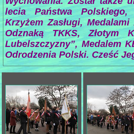
Wychowania. Został także 
lecia Państwa Polskiego
Krzyżem Zasługi, Medalami 
Odznaką TKKS, Złotym Kr
Lubelszczyzny”, Medalem K
Odrodzenia Polski. Cześć Jeg